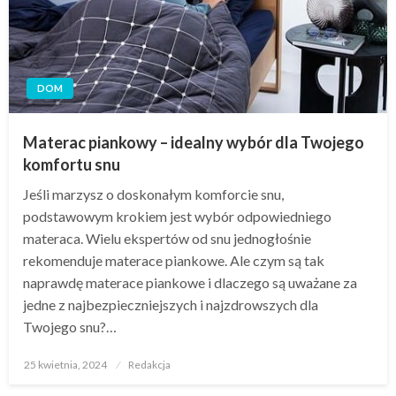
DOM
Materac piankowy – idealny wybór dla Twojego
komfortu snu
Jeśli marzysz o doskonałym komforcie snu,
podstawowym krokiem jest wybór odpowiedniego
materaca. Wielu ekspertów od snu jednogłośnie
rekomenduje materace piankowe. Ale czym są tak
naprawdę materace piankowe i dlaczego są uważane za
jedne z najbezpieczniejszych i najzdrowszych dla
Twojego snu?…
Opublikowane
25 kwietnia, 2024
Redakcja
w