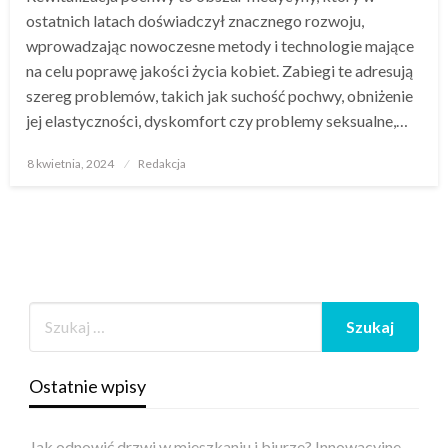
ostatnich latach doświadczył znacznego rozwoju,
wprowadzając nowoczesne metody i technologie mające
na celu poprawę jakości życia kobiet. Zabiegi te adresują
szereg problemów, takich jak suchość pochwy, obniżenie
jej elastyczności, dyskomfort czy problemy seksualne,…
Opublikowane
8 kwietnia, 2024
Redakcja
w
Ostatnie wpisy
Jak odnowić drzwi w mieszkaniu i biurze? Innowacyjne