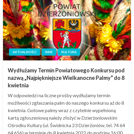
AKTUALNOŚCI
INNE
KULTURA
Wydłużamy Termin Powiatowego Konkursu pod
nazwą „Najpiękniejsze Wielkanocne Palmy” do 8
kwietnia
W odpowiedzi na liczne prośby wydłużamy termin
możliwości zgłaszania palm do naszego konkursu aż do 8
kwietnia. Gotowe palmy wraz z czytelnie wypełnioną
kartą zgłoszeniową należy złożyć w Dzierżoniowskim
Ośrodku Kultury (ul. Świdnicka 23 Dzierżoniów, tel. 74 64
64 656) w terminie do 8 kwietnia 2022 do godziny 16:00.