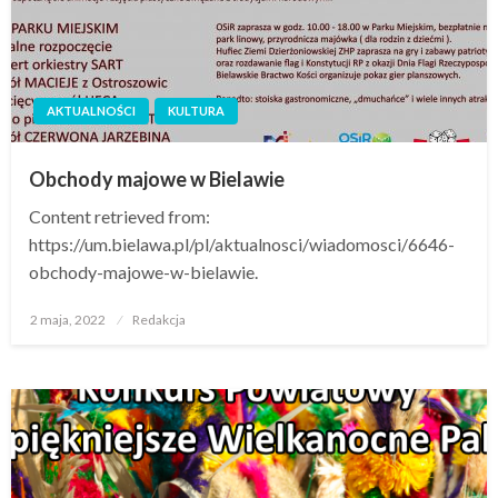
AKTUALNOŚCI
KULTURA
Obchody majowe w Bielawie
Content retrieved from:
https://um.bielawa.pl/pl/aktualnosci/wiadomosci/6646-
obchody-majowe-w-bielawie.
Opublikowane
2 maja, 2022
Redakcja
w