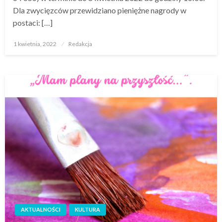
Dla zwycięzców przewidziano pieniężne nagrody w
postaci: […]
Opublikowane
1 kwietnia, 2022
Redakcja
w
AKTUALNOŚCI
KULTURA