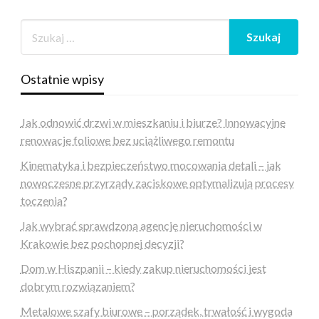
Ostatnie wpisy
Jak odnowić drzwi w mieszkaniu i biurze? Innowacyjne
renowacje foliowe bez uciążliwego remontu
Kinematyka i bezpieczeństwo mocowania detali – jak
nowoczesne przyrządy zaciskowe optymalizują procesy
toczenia?
Jak wybrać sprawdzoną agencję nieruchomości w
Krakowie bez pochopnej decyzji?
Dom w Hiszpanii – kiedy zakup nieruchomości jest
dobrym rozwiązaniem?
Metalowe szafy biurowe – porządek, trwałość i wygoda