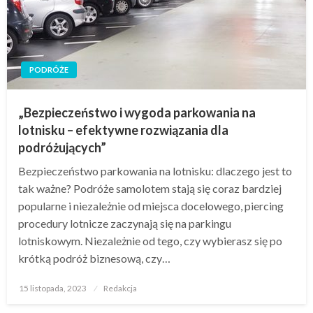
PODRÓŻE
„Bezpieczeństwo i wygoda parkowania na
lotnisku – efektywne rozwiązania dla
podróżujących”
Bezpieczeństwo parkowania na lotnisku: dlaczego jest to
tak ważne? Podróże samolotem stają się coraz bardziej
popularne i niezależnie od miejsca docelowego, piercing
procedury lotnicze zaczynają się na parkingu
lotniskowym. Niezależnie od tego, czy wybierasz się po
krótką podróż biznesową, czy…
Opublikowane
15 listopada, 2023
Redakcja
w