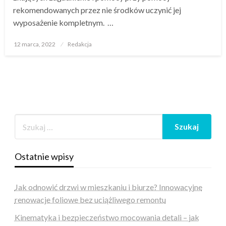
rekomendowanych przez nie środków uczynić jej
wyposażenie kompletnym. …
Opublikowane
12 marca, 2022
Redakcja
w
Ostatnie wpisy
Jak odnowić drzwi w mieszkaniu i biurze? Innowacyjne
renowacje foliowe bez uciążliwego remontu
Kinematyka i bezpieczeństwo mocowania detali – jak