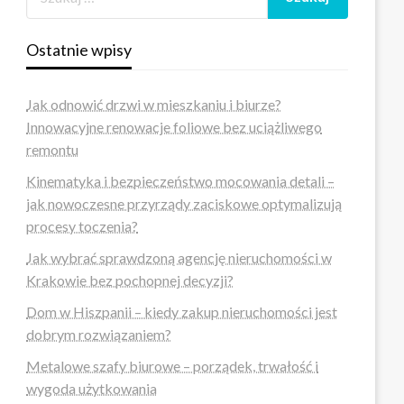
Ostatnie wpisy
Jak odnowić drzwi w mieszkaniu i biurze?
Innowacyjne renowacje foliowe bez uciążliwego
remontu
Kinematyka i bezpieczeństwo mocowania detali –
jak nowoczesne przyrządy zaciskowe optymalizują
procesy toczenia?
Jak wybrać sprawdzoną agencję nieruchomości w
Krakowie bez pochopnej decyzji?
Dom w Hiszpanii – kiedy zakup nieruchomości jest
dobrym rozwiązaniem?
Metalowe szafy biurowe – porządek, trwałość i
wygoda użytkowania