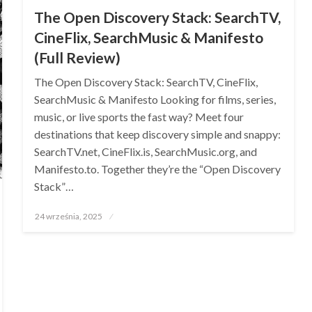
The Open Discovery Stack: SearchTV,
CineFlix, SearchMusic & Manifesto
(Full Review)
The Open Discovery Stack: SearchTV, CineFlix,
SearchMusic & Manifesto Looking for films, series,
music, or live sports the fast way? Meet four
destinations that keep discovery simple and snappy:
SearchTV.net, CineFlix.is, SearchMusic.org, and
Manifesto.to. Together they’re the “Open Discovery
Stack”…
Opublikowane
24 września, 2025
w