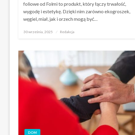
foliowe od Folmi to produkt, który łączy trwałość,
wygodę i estetykę. Dzięki nim zarówno ekogroszek,
węgiel, miał, jak i orzech mogą być…
Opublikowane
30 września, 2025
Redakcja
w
DOM