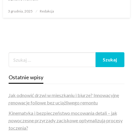
Opublikowane
3 grudnia, 2025
Redakcja
w
Ostatnie wpisy
Jak odnowić drzwi w mieszkaniu i biurze? Innowacyjne
renowacje foliowe bez uciążliwego remontu
Kinematyka i bezpieczeństwo mocowania detali – jak
nowoczesne przyrządy zaciskowe optymalizują procesy
toczenia?