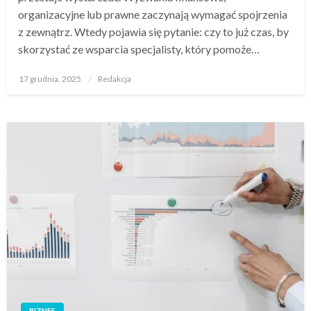
organizacyjne lub prawne zaczynają wymagać spojrzenia
z zewnątrz. Wtedy pojawia się pytanie: czy to już czas, by
skorzystać ze wsparcia specjalisty, który pomoże…
Opublikowane
17 grudnia, 2025
Redakcja
w
BIZNES