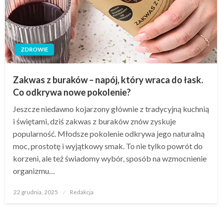
ZDROWIE
Zakwas z buraków – napój, który wraca do łask.
Co odkrywa nowe pokolenie?
Jeszcze niedawno kojarzony głównie z tradycyjną kuchnią
i świętami, dziś zakwas z buraków znów zyskuje
popularność. Młodsze pokolenie odkrywa jego naturalną
moc, prostotę i wyjątkowy smak. To nie tylko powrót do
korzeni, ale też świadomy wybór, sposób na wzmocnienie
organizmu…
Opublikowane
22 grudnia, 2025
Redakcja
w