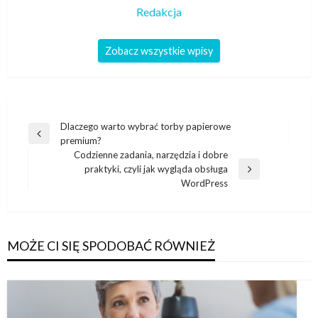
Redakcja
Zobacz wszystkie wpisy
Nawigacja
Dlaczego warto wybrać torby papierowe
Poprzedni
premium?
wpisu
wpis
Codzienne zadania, narzędzia i dobre
praktyki, czyli jak wygląda obsługa
Następny
WordPress
wpis
MOŻE CI SIĘ SPODOBAĆ RÓWNIEŻ