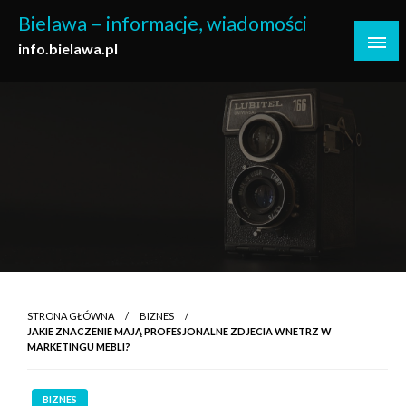
Skip
Bielawa – informacje, wiadomości
to
info.bielawa.pl
content
STRONA GŁÓWNA
BIZNES
JAKIE ZNACZENIE MAJĄ PROFESJONALNE ZDJECIA WNETRZ W
MARKETINGU MEBLI?
BIZNES