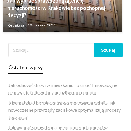
Jak wybrać sprawdzoną agencję
nieruchomości w Krakowie bez pochopnej
decyzji?
Redakcja
10 czerwca, 2026
Ostatnie wpisy
Jak odnowić drzwi w mieszkaniu i biurze? Innowacyjne
renowacje foliowe bez uciążliwego remontu
Kinematyka i bezpieczeństwo mocowania detali – jak
nowoczesne przyrządy zaciskowe optymalizują procesy
toczenia?
Jak wybrać sprawdzoną agencję nieruchomości w