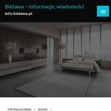
Skip
Bielawa – informacje, wiadomości
to
info.bielawa.pl
content
STRONA GŁÓWNA
BIZNES