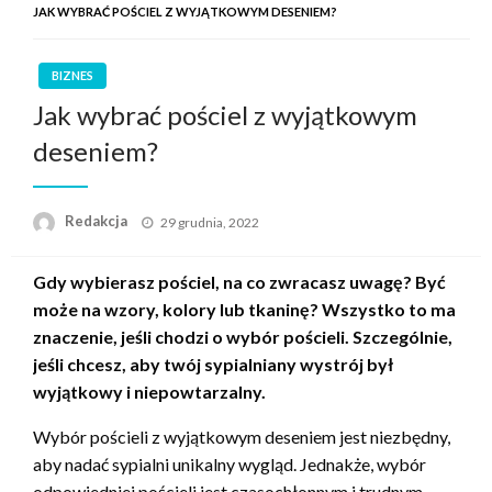
JAK WYBRAĆ POŚCIEL Z WYJĄTKOWYM DESENIEM?
BIZNES
Jak wybrać pościel z wyjątkowym
deseniem?
Opublikowane
Redakcja
29 grudnia, 2022
w
Gdy wybierasz pościel, na co zwracasz uwagę? Być
może na wzory, kolory lub tkaninę? Wszystko to ma
znaczenie, jeśli chodzi o wybór pościeli. Szczególnie,
jeśli chcesz, aby twój sypialniany wystrój był
wyjątkowy i niepowtarzalny.
Wybór pościeli z wyjątkowym deseniem jest niezbędny,
aby nadać sypialni unikalny wygląd. Jednakże, wybór
odpowiedniej pościeli jest czasochłonnym i trudnym