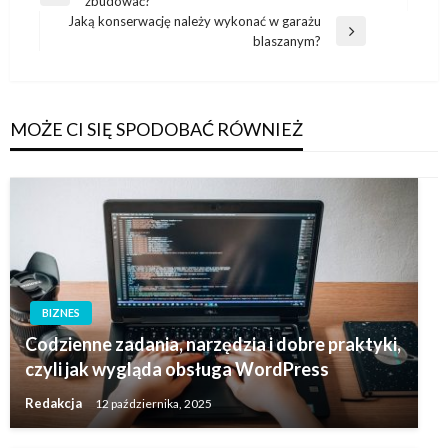
zbudować?
wpisu
wpis
Jaką konserwację należy wykonać w garażu
Następny
blaszanym?
wpis
MOŻE CI SIĘ SPODOBAĆ RÓWNIEŻ
BIZNES
Codzienne zadania, narzędzia i dobre praktyki,
czyli jak wygląda obsługa WordPress
Redakcja
12 października, 2025