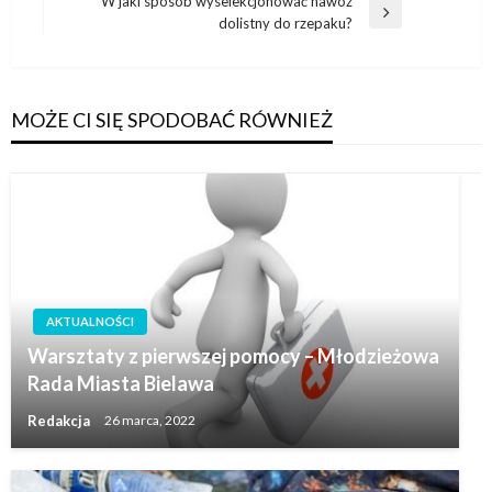
W jaki sposób wyselekcjonować nawóz
Następny
dolistny do rzepaku?
wpis
MOŻE CI SIĘ SPODOBAĆ RÓWNIEŻ
AKTUALNOŚCI
Warsztaty z pierwszej pomocy – Młodzieżowa
Rada Miasta Bielawa
Redakcja
26 marca, 2022