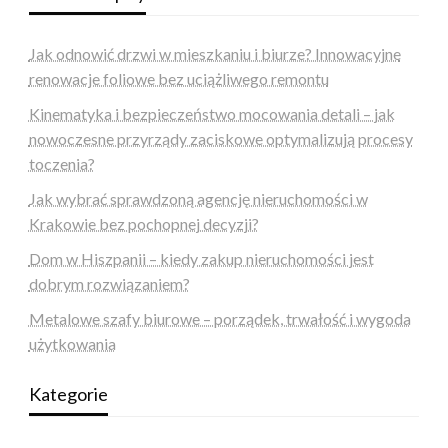
Jak odnowić drzwi w mieszkaniu i biurze? Innowacyjne
renowacje foliowe bez uciążliwego remontu
Kinematyka i bezpieczeństwo mocowania detali – jak
nowoczesne przyrządy zaciskowe optymalizują procesy
toczenia?
Jak wybrać sprawdzoną agencję nieruchomości w
Krakowie bez pochopnej decyzji?
Dom w Hiszpanii – kiedy zakup nieruchomości jest
dobrym rozwiązaniem?
Metalowe szafy biurowe – porządek, trwałość i wygoda
użytkowania
Kategorie