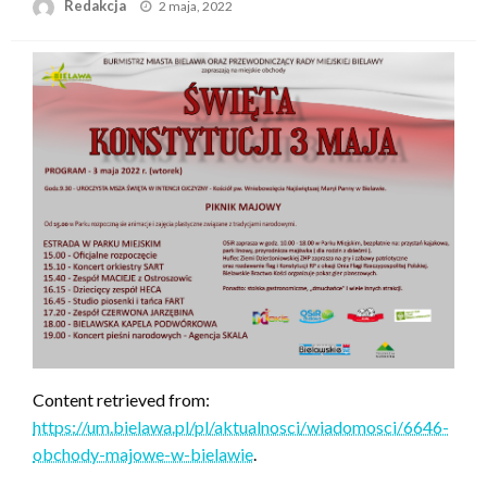
Opublikowane
Redakcja
2 maja, 2022
w
Content retrieved from:
https://um.bielawa.pl/pl/aktualnosci/wiadomosci/6646-
obchody-majowe-w-bielawie
.