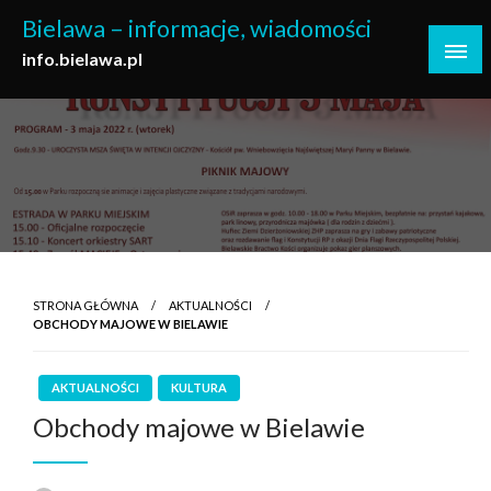
Skip
Bielawa – informacje, wiadomości
to
info.bielawa.pl
content
STRONA GŁÓWNA
AKTUALNOŚCI
OBCHODY MAJOWE W BIELAWIE
AKTUALNOŚCI
KULTURA
Obchody majowe w Bielawie