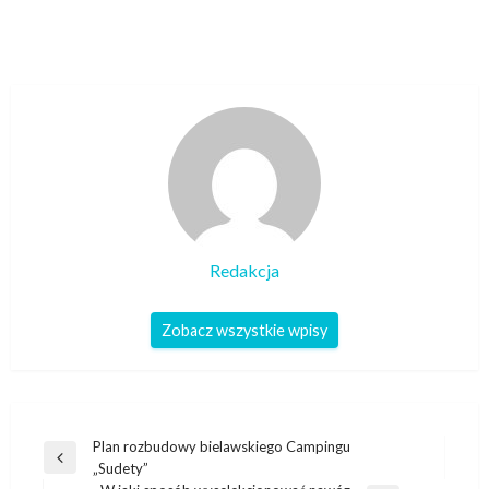
Redakcja
Zobacz wszystkie wpisy
Nawigacja
Plan rozbudowy bielawskiego Campingu
Poprzedni
„Sudety”
wpisu
wpis