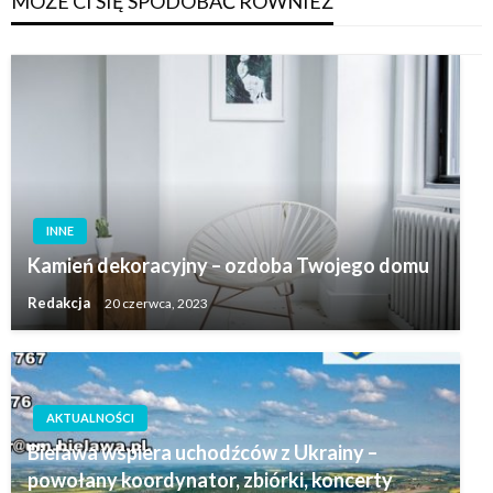
MOŻE CI SIĘ SPODOBAĆ RÓWNIEŻ
INNE
Kamień dekoracyjny – ozdoba Twojego domu
Redakcja
20 czerwca, 2023
AKTUALNOŚCI
Bielawa wspiera uchodźców z Ukrainy –
powołany koordynator, zbiórki, koncerty