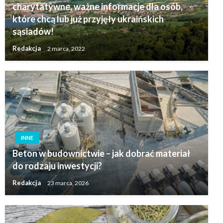
charytatywne, ważne informacje dla osób,
które chcą lub już przyjęły ukraińskich
sąsiadów!
Redakcja
2 marca, 2022
INNE
Beton w budownictwie – jak dobrać materiał
do rodzaju inwestycji?
Redakcja
23 marca, 2026