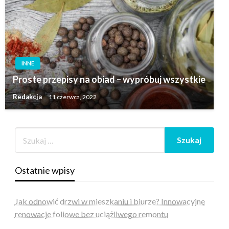
INNE
Proste przepisy na obiad – wypróbuj wszystkie
Redakcja
11 czerwca, 2022
Ostatnie wpisy
Jak odnowić drzwi w mieszkaniu i biurze? Innowacyjne
renowacje foliowe bez uciążliwego remontu