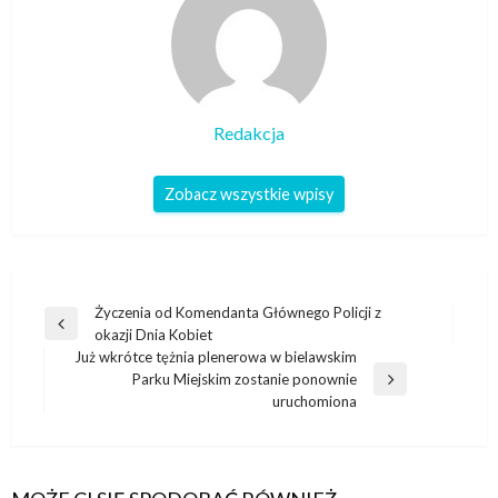
Redakcja
Zobacz wszystkie wpisy
Nawigacja
Życzenia od Komendanta Głównego Policji z
Poprzedni
okazji Dnia Kobiet
wpisu
wpis
Już wkrótce tężnia plenerowa w bielawskim
Parku Miejskim zostanie ponownie
Następny
uruchomiona
wpis