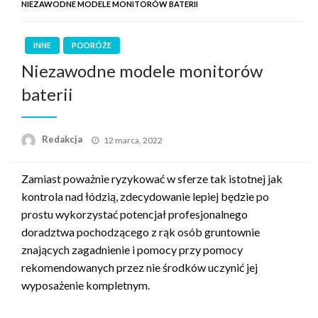
NIEZAWODNE MODELE MONITORÓW BATERII
INNE
PODRÓŻE
Niezawodne modele monitorów
baterii
Opublikowane
Redakcja
12 marca, 2022
w
Zamiast poważnie ryzykować w sferze tak istotnej jak
kontrola nad łódzią, zdecydowanie lepiej będzie po
prostu wykorzystać potencjał profesjonalnego
doradztwa pochodzącego z rąk osób gruntownie
znających zagadnienie i pomocy przy pomocy
rekomendowanych przez nie środków uczynić jej
wyposażenie kompletnym.