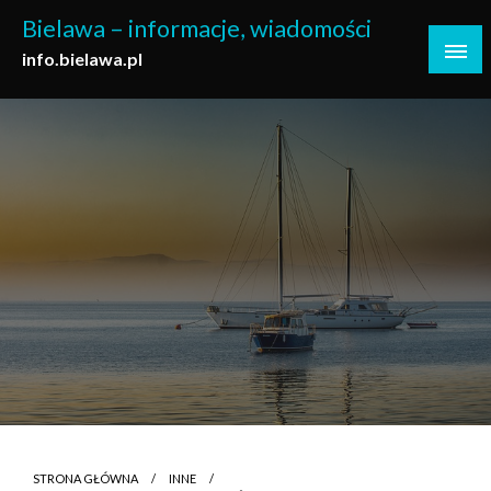
Skip
Bielawa – informacje, wiadomości
to
info.bielawa.pl
content
STRONA GŁÓWNA
INNE