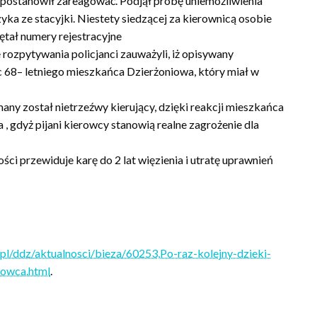
 postanowił zareagować. Podjął próbę uniemożliwienia
yka ze stacyjki. Niestety siedzącej za kierownicą osobie
ętał numery rejestracyjne
 rozpytywania policjanci zauważyli, iż opisywany
 68– letniego mieszkańca Dzierżoniowa, który miał w
any został nietrzeźwy kierujący, dzięki reakcji mieszkańca
, gdyż pijani kierowcy stanowią realne zagrożenie dla
i przewiduje karę do 2 lat więzienia i utratę uprawnień
v.pl/ddz/aktualnosci/bieza/60253,Po-raz-kolejny-dzieki-
rowca.html
.