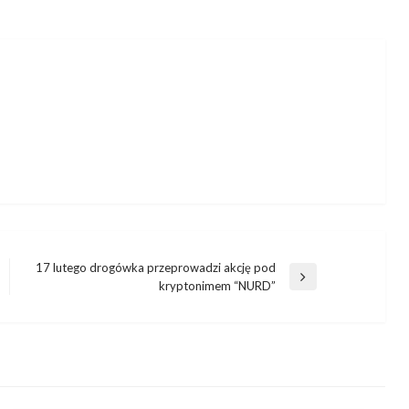
17 lutego drogówka przeprowadzi akcję pod
Następny
kryptonimem “NURD”
wpis