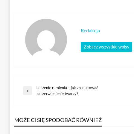
Redakcja
Zobacz wszystkie wpisy
Leczenie rumienia – jak zredukować
Nawigacja
Poprzedni
zaczerwienienie twarzy?
wpis
wpisu
MOŻE CI SIĘ SPODOBAĆ RÓWNIEŻ