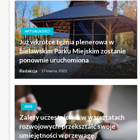
AKTUALNOŚCI
Już wkrótce tężnia plenerowa w
bielawskim Parku Miejskim zostanie
ponownie uruchomiona
Redakcja
17 marca, 2022
INNE
Zalety uczestnictwa w warsztatach
rozwojowych: przekształć swoje
umiejętności w przewagę