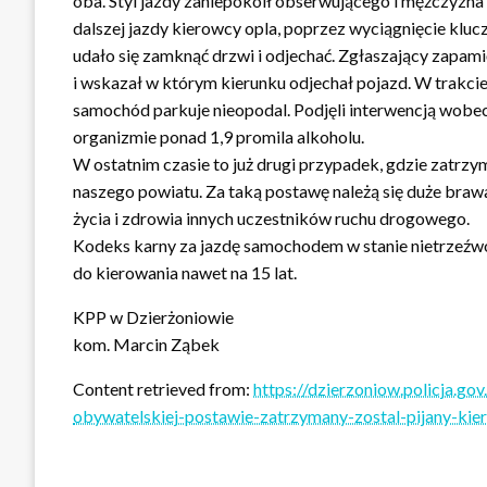
oba. Styl jazdy zaniepokoił obserwującego i mężczyzna
dalszej jazdy kierowcy opla, poprzez wyciągnięcie klucz
udało się zamknąć drzwi i odjechać. Zgłaszający zapami
i wskazał w którym kierunku odjechał pojazd. W trakcie
samochód parkuje nieopodal. Podjęli interwencją wobec
organizmie ponad 1,9 promila alkoholu.
W ostatnim czasie to już drugi przypadek, gdzie zatrzym
naszego powiatu. Za taką postawę należą się duże brawa 
życia i zdrowia innych uczestników ruchu drogowego.
Kodeks karny za jazdę samochodem w stanie nietrzeźwośc
do kierowania nawet na 15 lat.
KPP w Dzierżoniowie
kom. Marcin Ząbek
Content retrieved from:
https://dzierzoniow.policja.go
obywatelskiej-postawie-zatrzymany-zostal-pijany-kie