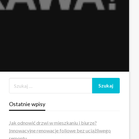
Ostatnie wpisy
Jak odnowić drzwi w mieszkaniu i biurze?
Innowacyjne renowacje foliowe bez uciążliwego
remontu