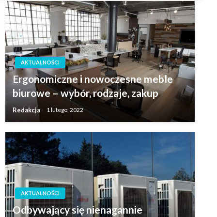
AKTUALNOŚCI
Ergonomiczne i nowoczesne meble
biurowe – wybór, rodzaje, zakup
Redakcja
1 lutego, 2022
AKTUALNOŚCI
Odbywający się nienagannie