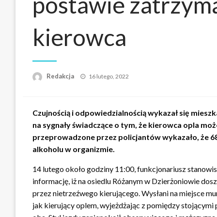
postawie zatrzyma
kierowca
Opublikowane
Redakcja
16 lutego, 2022
w
Czujnością i odpowiedzialnością wykazał się miesz
na sygnały świadczące o tym, że kierowca opla mo
przeprowadzone przez policjantów wykazało, że 68-
alkoholu w organizmie.
14 lutego około godziny 11:00, funkcjonariusz stanowi
informację, iż na osiedlu Różanym w Dzierżoniowie d
przez nietrzeźwego kierującego. Wysłani na miejsce mu
jak kierujący oplem, wyjeżdżając z pomiędzy stojącymi 