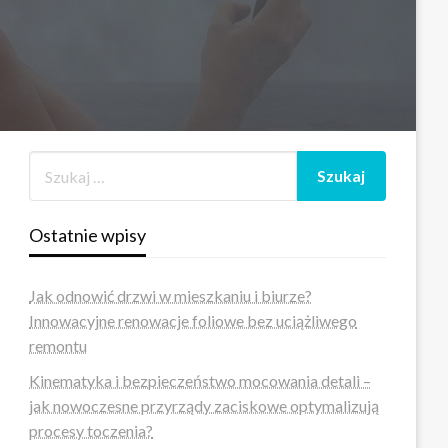
Ostatnie wpisy
Jak odnowić drzwi w mieszkaniu i biurze?
Innowacyjne renowacje foliowe bez uciążliwego
remontu
Kinematyka i bezpieczeństwo mocowania detali –
jak nowoczesne przyrządy zaciskowe optymalizują
procesy toczenia?