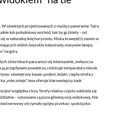
. W obiektach projektowanych z myślą o panoramie Tatry
ołudnie lub południowy wschód, tak by grzbiety – od
ię w naturalną linię horyzontu. Niska krawędź (czasem w
łaniających widok (wysokie balustrady, masywne lampy,
o” na góry.
łych zbiornikach para unosi się intensywnie, zwłaszcza
a ją przepływem powietrza, różnicuje temperatury niecek
tywy: zewnętrzny basen, podest, leżaki, ciepła strefa z
a „mlecznieje”, inna oferuje klarowniejszy kadr.
 jest względna cisza. Strefy relaksu często oddziela się
zjeżdżalnie – sytuowane są poza główną osią widokową. Nie
 układ nerwowy otrzymały spójny przekaz: spokój plus