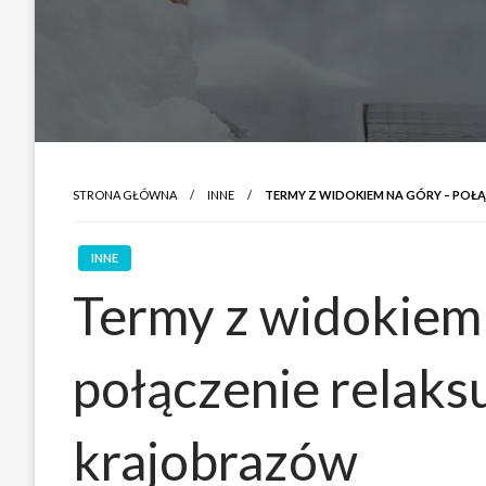
STRONA GŁÓWNA
INNE
TERMY Z WIDOKIEM NA GÓRY – POŁ
INNE
Termy z widokiem 
połączenie relaks
krajobrazów