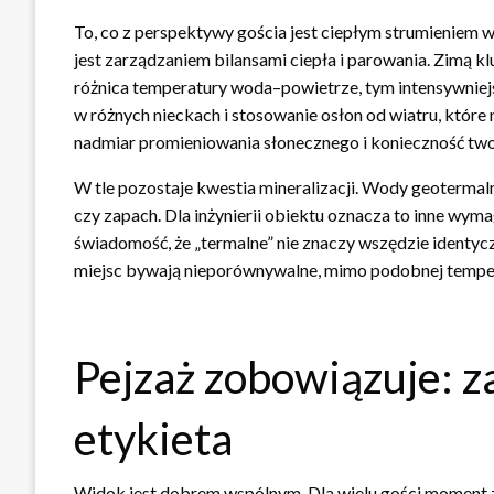
To, co z perspektywy gościa jest ciepłym strumieniem
jest zarządzaniem bilansami ciepła i parowania. Zimą kl
różnica temperatury woda–powietrze, tym intensywniejs
w różnych nieckach i stosowanie osłon od wiatru, któr
nadmiar promieniowania słonecznego i konieczność twor
W tle pozostaje kwestia mineralizacji. Wody geotermal
czy zapach. Dla inżynierii obiektu oznacza to inne wymag
świadomość, że „termalne” nie znaczy wszędzie identyc
miejsc bywają nieporównywalne, mimo podobnej tempe
Pejzaż zobowiązuje: z
etykieta
Widok jest dobrem wspólnym. Dla wielu gości moment zan