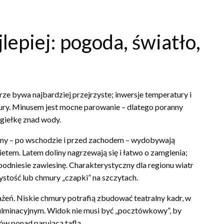
lepiej: pogoda, światło,
e bywa najbardziej przejrzyste; inwersje temperatury i
tury. Minusem jest mocne parowanie – dlatego poranny
mgiełkę znad wody.
dziny – po wschodzie i przed zachodem – wydobywają
ietem. Latem doliny nagrzewają się i łatwo o zamglenia;
podniesie zawiesinę. Charakterystyczny dla regionu wiatr
ystość lub chmury „czapki” na szczytach.
żeń. Niskie chmury potrafią zbudować teatralny kadr, w
ulminacyjnym. Widok nie musi być „pocztówkowy”, by
ów ponad parującą taflą.