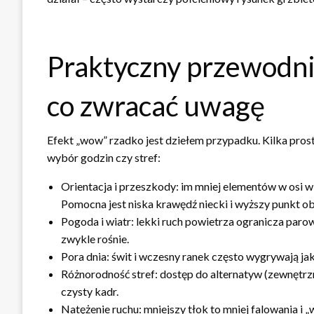
Praktyczny przewodni
co zwracać uwagę
Efekt „wow” rzadko jest dziełem przypadku. Kilka pros
wybór godzin czy stref:
Orientacja i przeszkody: im mniej elementów w osi wid
Pomocna jest niska krawędź niecki i wyższy punkt o
Pogoda i wiatr: lekki ruch powietrza ogranicza parow
zwykle rośnie.
Pora dnia: świt i wczesny ranek często wygrywają ja
Różnorodność stref: dostęp do alternatyw (zewnętrzn
czysty kadr.
Natężenie ruchu: mniejszy tłok to mniej falowania i