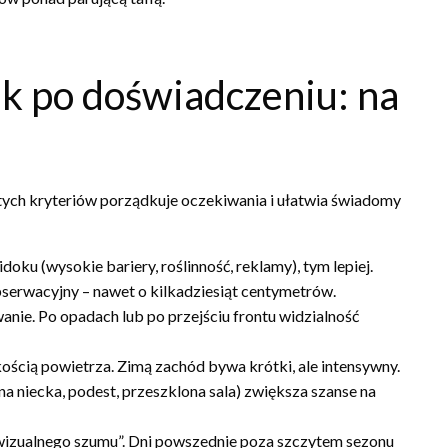
k po doświadczeniu: na
tych kryteriów porządkuje oczekiwania i ułatwia świadomy
oku (wysokie bariery, roślinność, reklamy), tym lepiej.
bserwacyjny – nawet o kilkadziesiąt centymetrów.
anie. Po opadach lub po przejściu frontu widzialność
kością powietrza. Zimą zachód bywa krótki, ale intensywny.
a niecka, podest, przeszklona sala) zwiększa szanse na
 „wizualnego szumu”. Dni powszednie poza szczytem sezonu