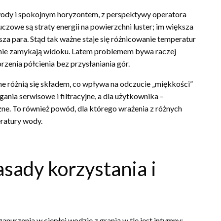
 wody i spokojnym horyzontem, z perspektywy operatora
uczowe są straty energii na powierzchni luster; im większa
za para. Stąd tak ważne staje się różnicowanie temperatur
e nie zamykają widoku. Latem problemem bywa raczej
zenia półcienia bez przysłaniania gór.
ne różnią się składem, co wpływa na odczucie „miękkości”
ania serwisowe i filtracyjne, a dla użytkownika –
zne. To również powód, dla którego wrażenia z różnych
ratury wody.
asady korzystania i
urzenia w ciepłej wodzie z granią w tle jest intymny;