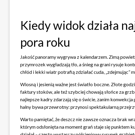
Kiedy widok działa naj
pora roku
Jakość panoramy wygrywa z kalendarzem. Zimą powietrz
przymrozek wygładzają tło, a śnieg na grani rysuje kon
chłód i lekki wiatr potrafią zdziałać cuda, „zdejmując” 
Wiosną i jesienią ważne jest światło boczne. Złote go
faktury stoków, ale też szybciej chowają słońce za grzb
najlepsze kadry zdarzają się o świcie, zanim konwekcja 
halny bywa przewrotny: przynosi spektakularną przejrz
Warto pamiętać, że deszcz nie zawsze oznacza brak wra
którym odsłonięta na moment grań staje się punktem k
działał – często wystarczy półcieniowy rysunek grzbiet