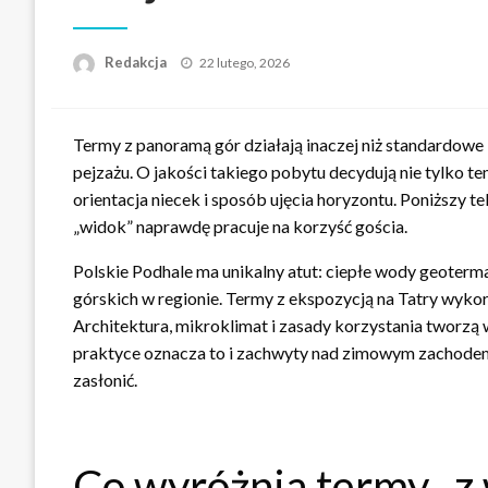
Opublikowane
Redakcja
22 lutego, 2026
w
Termy z panoramą gór działają inaczej niż standardow
pejzażu. O jakości takiego pobytu decydują nie tylko t
orientacja niecek i sposób ujęcia horyzontu. Poniższy te
„widok” naprawdę pracuje na korzyść gościa.
Polskie Podhale ma unikalny atut: ciepłe wody geoterm
górskich w regionie. Termy z ekspozycją na Tatry wykorzy
Architektura, mikroklimat i zasady korzystania tworzą 
praktyce oznacza to i zachwyty nad zimowym zachodem s
zasłonić.
Co wyróżnia termy „z 