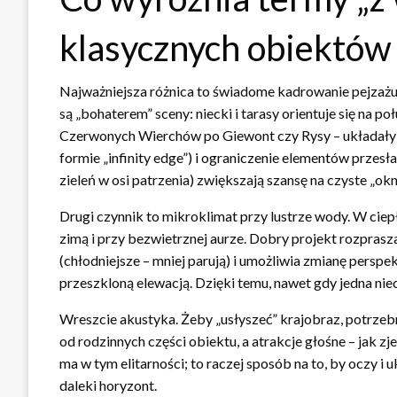
klasycznych obiektów
Najważniejsza różnica to świadome kadrowanie pejzażu
są „bohaterem” sceny: niecki i tarasy orientuje się na p
Czerwonych Wierchów po Giewont czy Rysy – układały s
formie „infinity edge”) i ograniczenie elementów przes
zieleń w osi patrzenia) zwiększają szansę na czyste „okn
Drugi czynnik to mikroklimat przy lustrze wody. W ciep
zimą i przy bezwietrznej aurze. Dobry projekt rozprasz
(chłodniejsze – mniej parują) i umożliwia zmianę perspek
przeszkloną elewacją. Dzięki temu, nawet gdy jedna nieck
Wreszcie akustyka. Żeby „usłyszeć” krajobraz, potrzebna
od rodzinnych części obiektu, a atrakcje głośne – jak 
ma w tym elitarności; to raczej sposób na to, by oczy i
daleki horyzont.