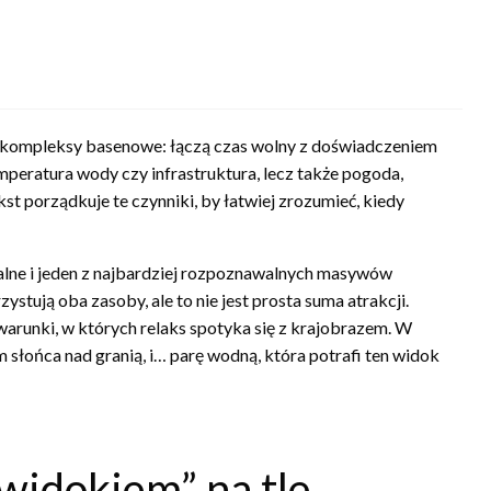
e kompleksy basenowe: łączą czas wolny z doświadczeniem
emperatura wody czy infrastruktura, lecz także pogoda,
kst porządkuje te czynniki, by łatwiej zrozumieć, kiedy
alne i jeden z najbardziej rozpoznawalnych masywów
stują oba zasoby, ale to nie jest prosta suma atrakcji.
warunki, w których relaks spotyka się z krajobrazem. W
łońca nad granią, i… parę wodną, która potrafi ten widok
widokiem” na tle