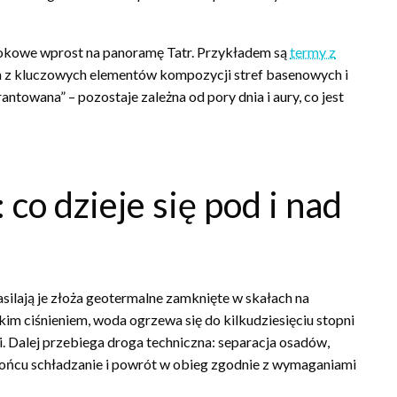
dokowe wprost na panoramę Tatr. Przykładem są
termy z
ym z kluczowych elementów kompozycji stref basenowych i
owana” – pozostaje zależna od pory dnia i aury, co jest
 co dzieje się pod i nad
silają je złoża geotermalne zamknięte w skałach na
im ciśnieniem, woda ogrzewa się do kilkudziesięciu stopni
ji. Dalej przebiega droga techniczna: separacja osadów,
końcu schładzanie i powrót w obieg zgodnie z wymaganiami