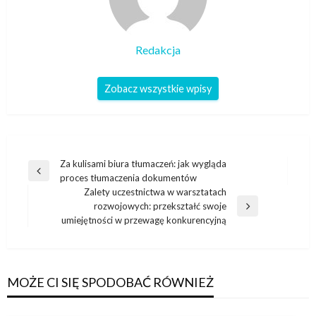
Redakcja
Zobacz wszystkie wpisy
Nawigacja
Za kulisami biura tłumaczeń: jak wygląda
Poprzedni
proces tłumaczenia dokumentów
wpisu
wpis
Zalety uczestnictwa w warsztatach
rozwojowych: przekształć swoje
Następny
umiejętności w przewagę konkurencyjną
wpis
MOŻE CI SIĘ SPODOBAĆ RÓWNIEŻ