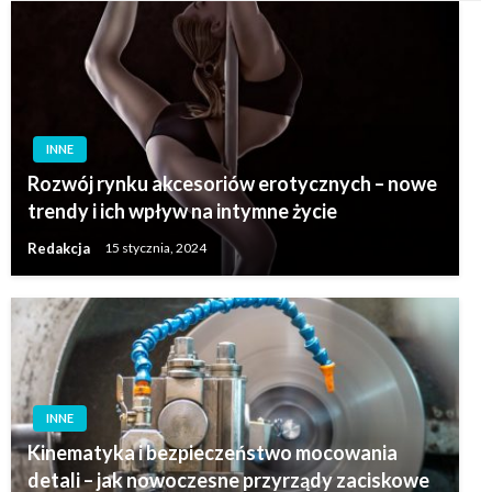
INNE
Rozwój rynku akcesoriów erotycznych – nowe
trendy i ich wpływ na intymne życie
Redakcja
15 stycznia, 2024
INNE
Kinematyka i bezpieczeństwo mocowania
detali – jak nowoczesne przyrządy zaciskowe