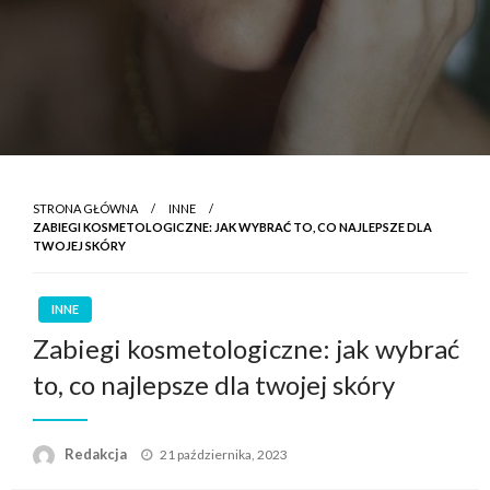
STRONA GŁÓWNA
INNE
ZABIEGI KOSMETOLOGICZNE: JAK WYBRAĆ TO, CO NAJLEPSZE DLA
TWOJEJ SKÓRY
INNE
Zabiegi kosmetologiczne: jak wybrać
to, co najlepsze dla twojej skóry
Opublikowane
Redakcja
21 października, 2023
w