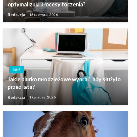
optymalizują procesy toczenia?
Redakcja
16 czerwca, 2026
INNE
Jakie biurko młodzieżowe wybrać, aby służyło
przez lata?
Redakcja
1 kwietnia, 2026