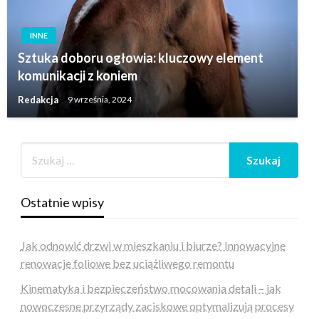
INNE
Sztuka doboru ogłowia: kluczowy element
komunikacji z koniem
Redakcja
9 września, 2024
Ostatnie wpisy
Jak odnowić drzwi w mieszkaniu i biurze? Innowacyjne
renowacje foliowe bez uciążliwego remontu
Kinematyka i bezpieczeństwo mocowania detali – jak
nowoczesne przyrządy zaciskowe optymalizują procesy