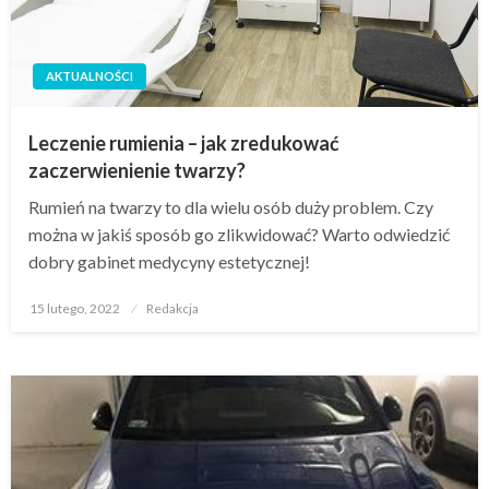
AKTUALNOŚCI
Leczenie rumienia – jak zredukować
zaczerwienienie twarzy?
Rumień na twarzy to dla wielu osób duży problem. Czy
można w jakiś sposób go zlikwidować? Warto odwiedzić
dobry gabinet medycyny estetycznej!
Opublikowane
15 lutego, 2022
Redakcja
w