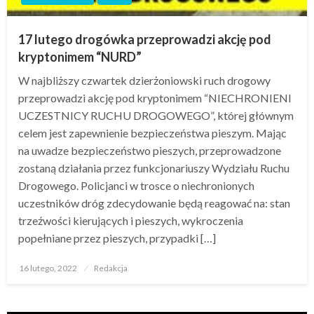
17 lutego drogówka przeprowadzi akcję pod
kryptonimem “NURD”
W najbliższy czwartek dzierżoniowski ruch drogowy
przeprowadzi akcję pod kryptonimem “NIECHRONIENI
UCZESTNICY RUCHU DROGOWEGO”, której głównym
celem jest zapewnienie bezpieczeństwa pieszym. Mając
na uwadze bezpieczeństwo pieszych, przeprowadzone
zostaną działania przez funkcjonariuszy Wydziału Ruchu
Drogowego. Policjanci w trosce o niechronionych
uczestników dróg zdecydowanie będą reagować na: stan
trzeźwości kierujących i pieszych, wykroczenia
popełniane przez pieszych, przypadki […]
Opublikowane
16 lutego, 2022
Redakcja
w