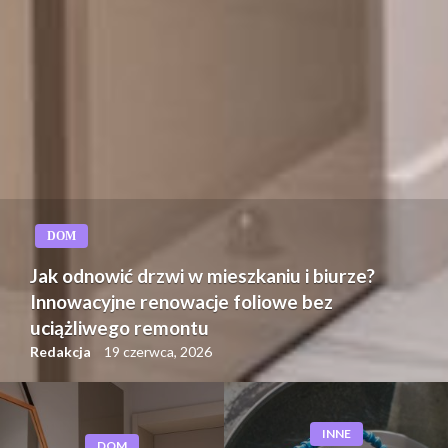
DOM
Jak odnowić drzwi w mieszkaniu i biurze?
Innowacyjne renowacje foliowe bez
uciążliwego remontu
Redakcja
19 czerwca, 2026
INNE
DOM