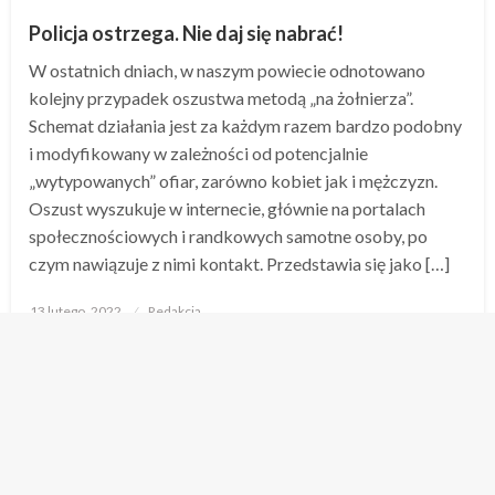
Policja ostrzega. Nie daj się nabrać!
W ostatnich dniach, w naszym powiecie odnotowano
kolejny przypadek oszustwa metodą „na żołnierza”.
Schemat działania jest za każdym razem bardzo podobny
i modyfikowany w zależności od potencjalnie
„wytypowanych” ofiar, zarówno kobiet jak i mężczyzn.
Oszust wyszukuje w internecie, głównie na portalach
społecznościowych i randkowych samotne osoby, po
czym nawiązuje z nimi kontakt. Przedstawia się jako […]
Opublikowane
13 lutego, 2022
Redakcja
w