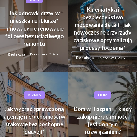
Kinematyka i
Jak odnowić drzwi w
bezpieczeństwo
mieszkaniu i biurze?
mocowania detali – jak
Innowacyjne renowacje
nowoczesne przyrządy
foliowe bez uciążliwego
zaciskowe optymalizują
remontu
procesy toczenia?
Redakcja
19 czerwca, 2026
Redakcja
16 czerwca, 2026
BIZNES
DOM
Jak wybrać sprawdzoną
Dom w Hiszpanii – kiedy
agencję nieruchomości w
zakup nieruchomości
Krakowie bez pochopnej
jest dobrym
decyzji?
rozwiązaniem?