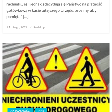
rachunki.Jeśli jednak zdecydują się Państwo na płatność
gotówkową w kasie tutejszego Urzędu, prosimy, aby
pamiętać […]
Opublikowane
21 lutego, 2022
Redakcja
w
AKTUALNOŚCI
INNE