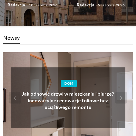
Redakcja
Redakcja
10 czerwca, 2026
9 czerwca, 2026
Newsy
INNE
Kinematyka i bezpieczeństwo mocowania
detali – jak nowoczesne przyrządy zaciskowe
optymalizują procesy toczenia?