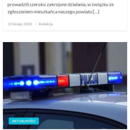
prowadzili szeroko zakrojone działania, w związku ze
zgłoszeniem mieszkańca naszego powiatu […]
Opublikowane
13 lutego, 2022
Redakcja
w
AKTUALNOŚCI